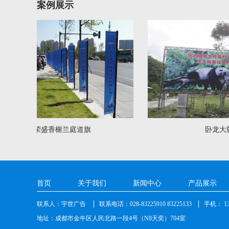
案例展示
荣盛香榭兰庭道旗
卧龙大牌
首页
关于我们
新闻中心
产品展示
联系人：宇世广告
联系电话：028-83225910 83225133
手机： 138
地址：成都市金牛区人民北路一段4号（N8天奕）704室